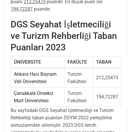
puanı
212,25473
puandır. En düşük puan ise
194,72287
puandır.
DGS Seyahat İşletmeciliği
ve Turizm Rehberliği Taban
Puanları 2023
ÜNİVERSİTE
FAKÜLTE
TABAN
Ankara Hacı Bayram
Turizm
212,25473
Veli Üniversitesi
Fakültesi
Çanakkale Onsekiz
Turizm
194,72287
Mart Üniversitesi
Fakültesi
Bu sayfadaki DGS Seyahat İşletmeciliği ve Turizm
Rehberliği taban puanları ÖSYM 2022 yerleştirme
sonuçlarından alınmıştır. 2023 DGS tercih