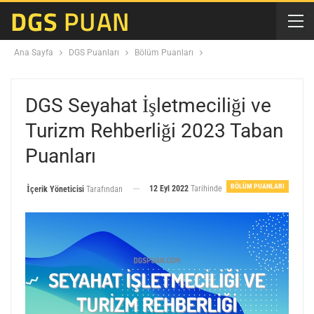
Ana Sayfa
DGS Puanları
Bölüm Puanları
DGS Seyahat İşletmeciliği ve
Turizm Rehberliği 2023 Taban
Puanları
BÖLÜM PUANLARI
12 Eyl 2022
Tarihinde
İçerik Yöneticisi
Tarafından