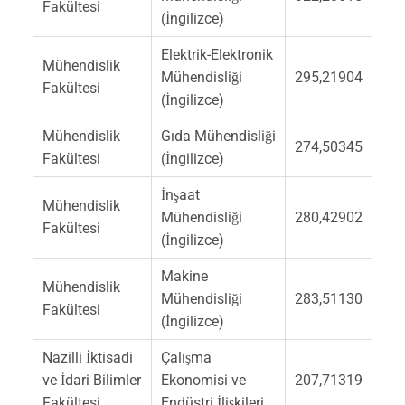
Fakültesi
(İngilizce)
Elektrik-Elektronik
Mühendislik
Mühendisliği
295,21904
Fakültesi
(İngilizce)
Mühendislik
Gıda Mühendisliği
274,50345
Fakültesi
(İngilizce)
İnşaat
Mühendislik
Mühendisliği
280,42902
Fakültesi
(İngilizce)
Makine
Mühendislik
Mühendisliği
283,51130
Fakültesi
(İngilizce)
Nazilli İktisadi
Çalışma
ve İdari Bilimler
Ekonomisi ve
207,71319
Fakültesi
Endüstri İlişkileri