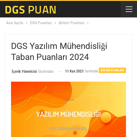
Ana Sayfa
DGS Puanları
Bölüm Puanları
DGS Yazılım Mühendisliği
Taban Puanları 2024
BÖLÜM PUANLARI
11 Kas 2023
Tarihinde
İçerik Yöneticisi
Tarafından