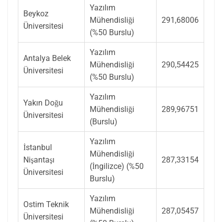
Yazılım
Beykoz
Mühendisliği
291,68006
Üniversitesi
(%50 Burslu)
Yazılım
Antalya Belek
Mühendisliği
290,54425
Üniversitesi
(%50 Burslu)
Yazılım
Yakın Doğu
Mühendisliği
289,96751
Üniversitesi
(Burslu)
Yazılım
İstanbul
Mühendisliği
Nişantaşı
287,33154
(İngilizce) (%50
Üniversitesi
Burslu)
Yazılım
Ostim Teknik
Mühendisliği
287,05457
Üniversitesi