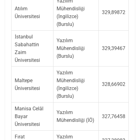
Yazılım
Atılım
Mühendisliği
329,89872
Üniversitesi
(İngilizce)
(Burslu)
İstanbul
Yazılım
Sabahattin
Mühendisliği
329,39467
Zaim
(Burslu)
Üniversitesi
Yazılım
Maltepe
Mühendisliği
328,66902
Üniversitesi
(İngilizce)
(Burslu)
Manisa Celâl
Yazılım
Bayar
327,76458
Mühendisliği (İÖ)
Üniversitesi
Fırat
Yazılım