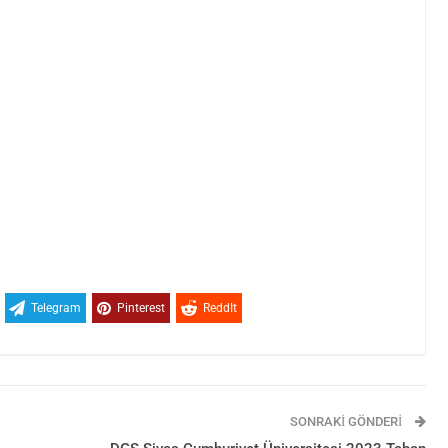
Telegram
Pinterest
ReddIt
SONRAKI GÖNDERI