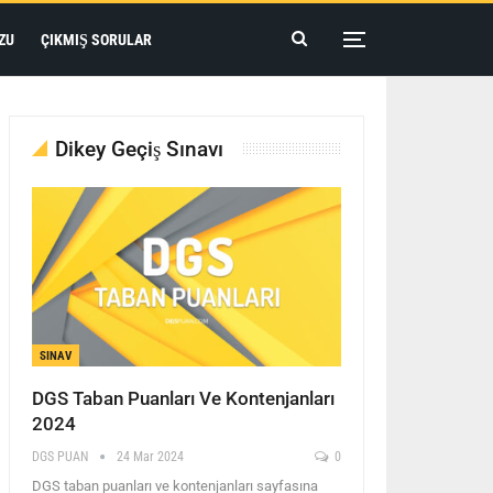
ZU
ÇIKMIŞ SORULAR
Dikey Geçiş Sınavı
SINAV
DGS Taban Puanları Ve Kontenjanları
2024
DGS PUAN
24 Mar 2024
0
DGS taban puanları ve kontenjanları sayfasına