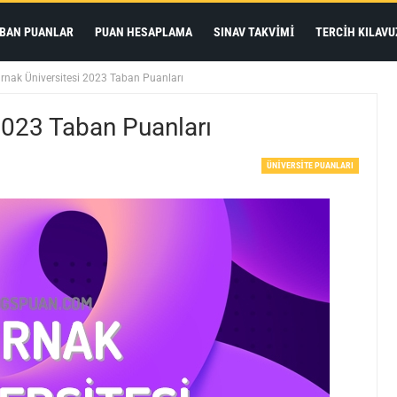
BAN PUANLAR
PUAN HESAPLAMA
SINAV TAKVIMI
TERCIH KILAVU
rnak Üniversitesi 2023 Taban Puanları
2023 Taban Puanları
ÜNIVERSITE PUANLARI