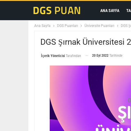
ANA SAYFA
TA
Ana Sayfa
DGS Puanları
Üniversite Puanları
DGS Şı
DGS Şırnak Üniversitesi 
20 Eyl 2022
Tarihinde
İçerik Yöneticisi
Tarafından