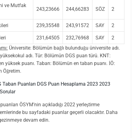
i ve Mutfak
243,23666
244,66283
SÖZ
2
ileri
239,35548
243,91572
SAY
2
leri
231,64505
232,76968
SAY
2
amı:
Üniversite: Bölümün bağlı bulunduğu üniversite adı.
 yüksekokul adı. Tür: Bölümün DGS puan türü. KNT:
n yüksek puanı. Taban: Bölümün en taban puanı. İÖ:
n Öğretim.
 Taban Puanları
DGS Puan Hesaplama 2023
2023
Sorular
puanları ÖSYM’nin açıkladığı 2022 yerleştirme
lemlerinde bu sayfadaki puanlar geçerli olacaktır. Daha
zi gezinmeye devam edin.