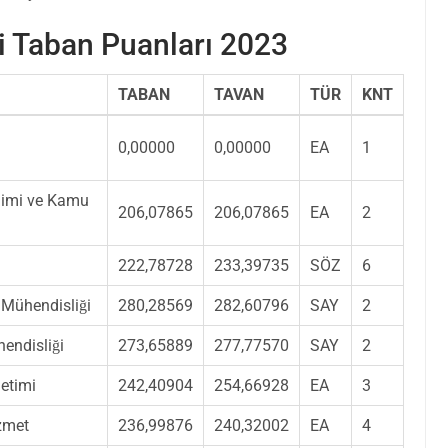
i Taban Puanları 2023
TABAN
TAVAN
TÜR
KNT
0,00000
0,00000
EA
1
ilimi ve Kamu
206,07865
206,07865
EA
2
222,78728
233,39735
SÖZ
6
 Mühendisliği
280,28569
282,60796
SAY
2
endisliği
273,65889
277,77570
SAY
2
etimi
242,40904
254,66928
EA
3
zmet
236,99876
240,32002
EA
4