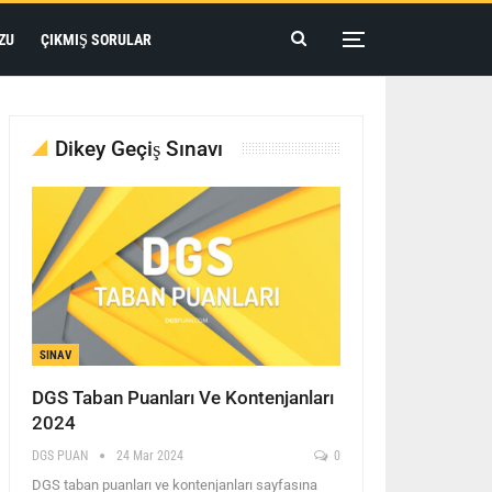
ZU
ÇIKMIŞ SORULAR
Dikey Geçiş Sınavı
SINAV
DGS Taban Puanları Ve Kontenjanları
2024
DGS PUAN
24 Mar 2024
0
DGS taban puanları ve kontenjanları sayfasına