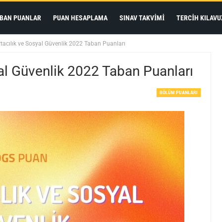
BAN PUANLAR
PUAN HESAPLAMA
SINAV TAKVIMI
TERCIH KILAVU
tacılık ve Sosyal Güvenlik 2022 Taban Puanları
al Güvenlik 2022 Taban Puanları
BÖLÜM PUANLARI