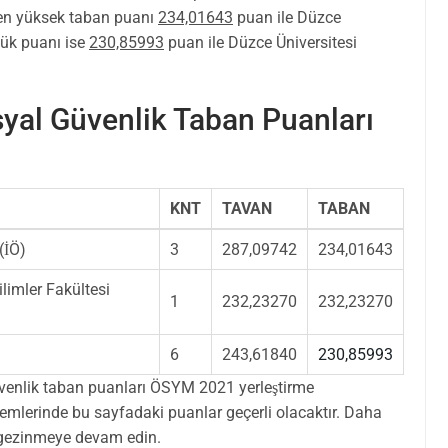
n yüksek taban puanı
234,01643
puan ile Düzce
üşük puanı ise
230,85993
puan ile Düzce Üniversitesi
syal Güvenlik Taban Puanları
KNT
TAVAN
TABAN
(İÖ)
3
287,09742
234,01643
ilimler Fakültesi
1
232,23270
232,23270
6
243,61840
230,85993
venlik taban puanları ÖSYM 2021 yerleştirme
lemlerinde bu sayfadaki puanlar geçerli olacaktır. Daha
zi gezinmeye devam edin.