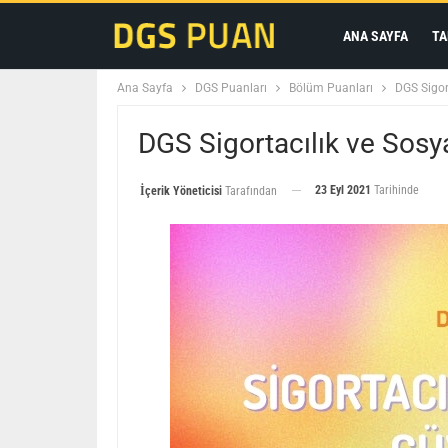
ANA SAYFA
TA
Ana Sayfa
DGS Puanları
Bölüm Puanları
DGS Sigor
DGS Sigortacılık ve Sosy
23 Eyl 2021
Tarihinde
İçerik Yöneticisi
Tarafından