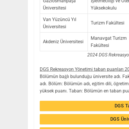
Gaziosmanpaşa
İşletmeciliği ve Otel
Üniversitesi
Yüksekokulu
Van Yüzüncü Yıl
Turizm Fakültesi
Üniversitesi
Manavgat Turizm
Akdeniz Üniversitesi
Fakültesi
2024 DGS Rekreasyon
DGS Rekreasyon Yönetimi taban puanları 202
Bölümün bağlı bulunduğu üniversite adı. Fa
adı. Bölüm: Bölümün adı, eğitim dili, öğre
yüksek puanı. Taban: Bölümün en taban puanı
DGS T
DGS Üniv