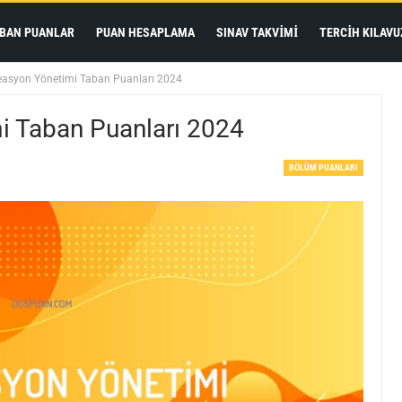
BAN PUANLAR
PUAN HESAPLAMA
SINAV TAKVIMI
TERCIH KILAVU
easyon Yönetimi Taban Puanları 2024
i Taban Puanları 2024
BÖLÜM PUANLARI