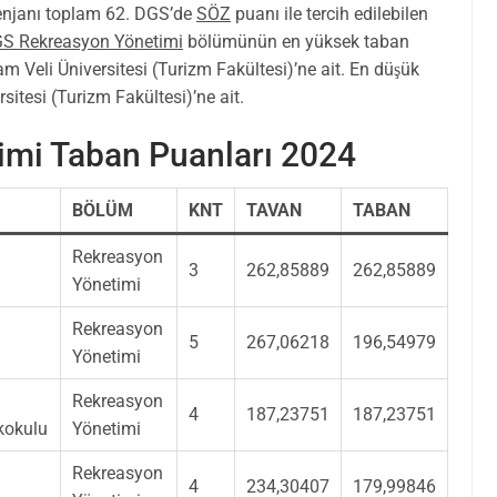
njanı toplam 62. DGS’de
SÖZ
puanı ile tercih edilebilen
S Rekreasyon Yönetimi
bölümünün en yüksek taban
 Veli Üniversitesi (Turizm Fakültesi)’ne ait. En düşük
sitesi (Turizm Fakültesi)’ne ait.
mi Taban Puanları 2024
BÖLÜM
KNT
TAVAN
TABAN
Rekreasyon
3
262,85889
262,85889
Yönetimi
Rekreasyon
5
267,06218
196,54979
Yönetimi
Rekreasyon
4
187,23751
187,23751
ekokulu
Yönetimi
Rekreasyon
4
234,30407
179,99846