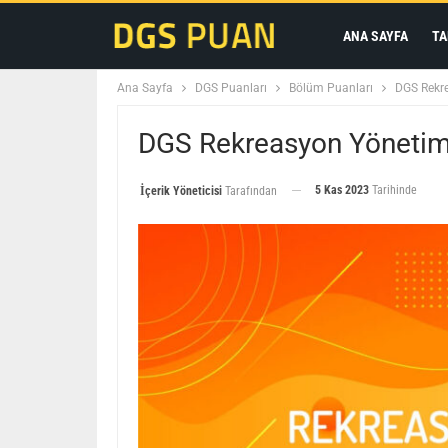
ANA SAYFA
TA
Ana Sayfa
DGS Puanları
Bölüm Puanları
DGS Rekr
DGS Rekreasyon Yönetim
5 Kas 2023
Tarihinde
İçerik Yöneticisi
Tarafından