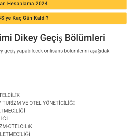
an Hesaplama 2024
S’ye Kaç Gün Kaldı?
mi Dikey Geçiş Bölümleri
 geçiş yapabilecek önlisans bölümlerini aşağıdaki
TELCİLİK
/ TURİZM VE OTEL YÖNETİCİLİĞİ
ETMECİLİĞİ
İĞİ
İZM-OTELCİLİK
ŞLETMECİLİĞİ