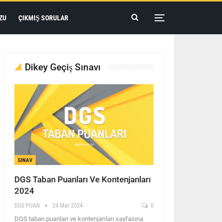
ZU
ÇIKMIŞ SORULAR
Dikey Geçiş Sınavı
SINAV
DGS Taban Puanları Ve Kontenjanları
2024
DGS PUAN
24 Mar 2024
0
DGS taban puanları ve kontenjanları sayfasına