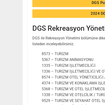
DGS Pu
2024 DG
DGS Rekreasyon Yöneti
DGS ile Rekreasyon Yönetimi bölümüne dikey
listeden inceleyebilirsiniz.
8573 – TURİZM
5367 – TURİZM ANİMASYONU
1335 – TURİZM İŞLETMECİLİĞİ
1336 – TURİZM İŞLETMECİLİĞİ VE O
8574 – TURİZM OTEL YÖNETİCİLİĞİ 
4374 – TURİZM VE KONAKLAMA İŞL
5368 – TURİZM VE OTEL İŞLETMECİL
1338 – TURİZM VE OTELCİLİK / TUR
9529 – TURİZM VE SEYAHAT OTEL İ