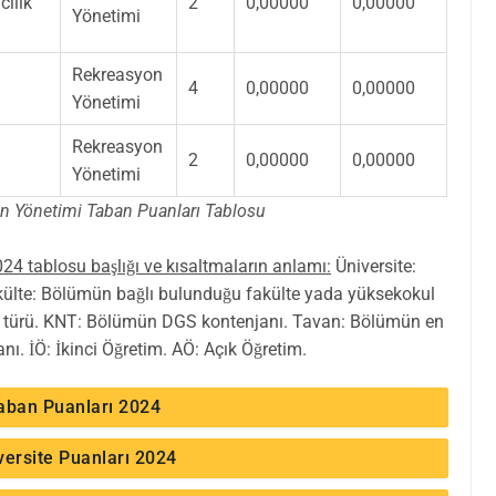
cilik
2
0,00000
0,00000
Yönetimi
Rekreasyon
4
0,00000
0,00000
Yönetimi
Rekreasyon
2
0,00000
0,00000
Yönetimi
 Yönetimi Taban Puanları Tablosu
4 tablosu başlığı ve kısaltmaların anlamı:
Üniversite:
külte: Bölümün bağlı bulunduğu fakülte yada yüksekokul
tim türü. KNT: Bölümün DGS kontenjanı. Tavan: Bölümün en
. İÖ: İkinci Öğretim. AÖ: Açık Öğretim.
aban Puanları 2024
ersite Puanları 2024