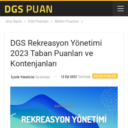
Ana Sayfa
DGS Puanları
Bölüm Puanları
DGS Rekreasyon Yönetimi
2023 Taban Puanları ve
Kontenjanları
BÖLÜM PUANLARI
12 Eyl 2022
Tarihinde
İçerik Yöneticisi
Tarafından