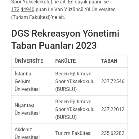
Spor Yüksekokulu)’ne ait. En düşük puanı ise
172,44940
puan ile Van Yüzüncü Yıl Üniversitesi
(Turizm Fakültesi)’ne ait.
DGS Rekreasyon Yönetimi
Taban Puanları 2023
ÜNİVERSİTE
FAKÜLTE
TABAN
İstanbul
Beden Eğitimi ve
Gelişim
Spor Yüksekokulu
237,72546
Üniversitesi
(BURSLU)
Beden Eğitimi ve
Nişantaşı
Spor Yüksekokulu
237,22012
Üniversitesi
(BURSLU)
Akdeniz
Turizm Fakültesi
235,62282
Üniversitesi