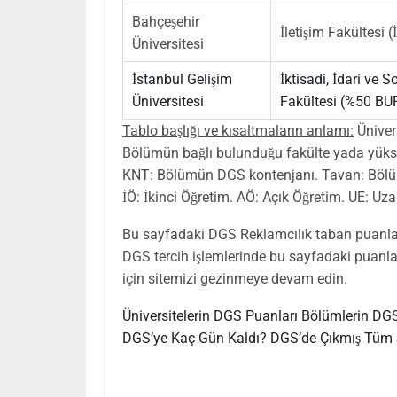
Bahçeşehir
İletişim Fakültesi
Üniversitesi
İstanbul Gelişim
İktisadi, İdari ve S
Üniversitesi
Fakültesi (%50 B
Tablo başlığı ve kısaltmaların anlamı:
Üniver
Bölümün bağlı bulunduğu fakülte yada yüksek
KNT: Bölümün DGS kontenjanı. Tavan: Bölü
İÖ: İkinci Öğretim. AÖ: Açık Öğretim. UE: Uz
Bu sayfadaki DGS Reklamcılık taban puanlar
DGS tercih işlemlerinde bu sayfadaki puanlar 
için sitemizi gezinmeye devam edin.
Üniversitelerin DGS Puanları
Bölümlerin DGS
DGS’ye Kaç Gün Kaldı?
DGS’de Çıkmış Tüm 