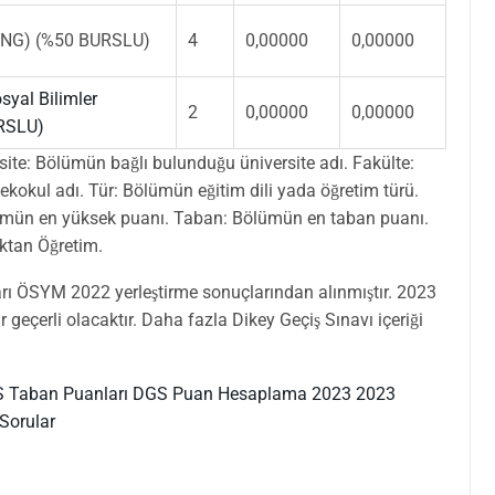
 (İNG) (%50 BURSLU)
4
0,00000
0,00000
osyal Bilimler
2
0,00000
0,00000
URSLU)
site: Bölümün bağlı bulunduğu üniversite adı. Fakülte:
okul adı. Tür: Bölümün eğitim dili yada öğretim türü.
mün en yüksek puanı. Taban: Bölümün en taban puanı.
aktan Öğretim.
ı ÖSYM 2022 yerleştirme sonuçlarından alınmıştır. 2023
geçerli olacaktır. Daha fazla Dikey Geçiş Sınavı içeriği
 Taban Puanları
DGS Puan Hesaplama 2023
2023
Sorular