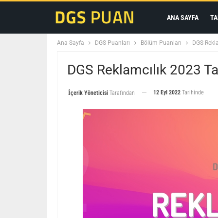
ANA SAYFA
TA
Ana Sayfa
DGS Puanları
Bölüm Puanları
DGS Rekla
DGS Reklamcılık 2023 Tab
12 Eyl 2022
Tarihinde
İçerik Yöneticisi
Tarafından