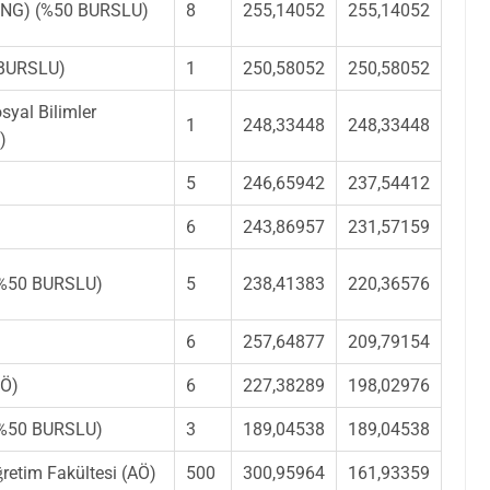
 (İNG) (%50 BURSLU)
8
255,14052
255,14052
 (BURSLU)
1
250,58052
250,58052
osyal Bilimler
1
248,33448
248,33448
)
5
246,65942
237,54412
6
243,86957
231,57159
 (%50 BURSLU)
5
238,41383
220,36576
6
257,64877
209,79154
İÖ)
6
227,38289
198,02976
 (%50 BURSLU)
3
189,04538
189,04538
retim Fakültesi (AÖ)
500
300,95964
161,93359