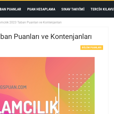
BAN PUANLAR
PUAN HESAPLAMA
SINAV TAKVIMI
TERCIH KILAVU
mcılık 2023 Taban Puanları ve Kontenjanları
an Puanları ve Kontenjanları
BÖLÜM PUANLARI