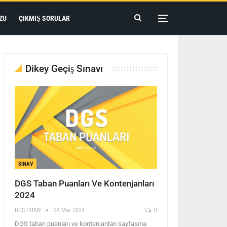
ZU
ÇIKMIŞ SORULAR
Dikey Geçiş Sınavı
SINAV
DGS Taban Puanları Ve Kontenjanları
2024
DGS PUAN
24 Mar 2024
0
DGS taban puanları ve kontenjanları sayfasına