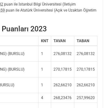
32
puan ile İstanbul Bilgi Üniversitesi (İletişim
359
puan ile Atatürk Üniversitesi (Açık ve Uzaktan Öğretim
 Puanları 2023
KNT
TAVAN
TABAN
 (İNG) (BURSLU)
1
276,08132
276,08132
 (İNG) (BURSLU)
1
270,17815
270,17815
 (BURSLU)
1
262,66210
262,66210
4
268,23476
257,99620