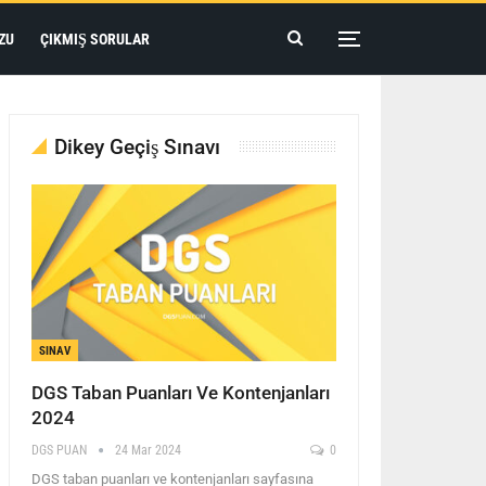
ZU
ÇIKMIŞ SORULAR
Dikey Geçiş Sınavı
SINAV
DGS Taban Puanları Ve Kontenjanları
2024
DGS PUAN
24 Mar 2024
0
DGS taban puanları ve kontenjanları sayfasına