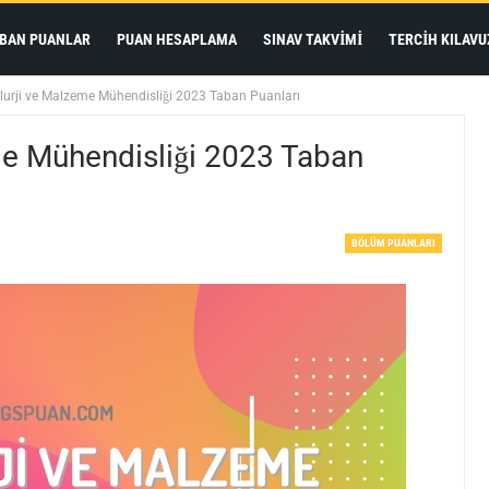
BAN PUANLAR
PUAN HESAPLAMA
SINAV TAKVIMI
TERCIH KILAVU
urji ve Malzeme Mühendisliği 2023 Taban Puanları
e Mühendisliği 2023 Taban
BÖLÜM PUANLARI