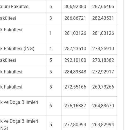
lurji Fakültesi
6
306,92880
287,66465
akültesi
3
286,86721
282,43531
k Fakültesi
1
281,03126
281,03126
k Fakültesi (İNG)
4
287,23510
278,25910
akültesi
5
292,10100
273,18362
k Fakültesi
5
284,89348
272,92917
k Fakültesi
5
272,55166
269,73266
k ve Doğa Bilimleri
6
276,16387
264,83670
k ve Doğa Bilimleri
5
277,80993
263,82994
(İNG)