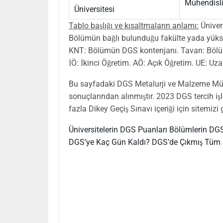
Mühendisli
Üniversitesi
Tablo başlığı ve kısaltmaların anlamı:
Üniver
Bölümün bağlı bulunduğu fakülte yada yüksek
KNT: Bölümün DGS kontenjanı. Tavan: Bölü
İÖ: İkinci Öğretim. AÖ: Açık Öğretim. UE: Uz
Bu sayfadaki DGS Metalurji ve Malzeme Müh
sonuçlarından alınmıştır. 2023 DGS tercih iş
fazla Dikey Geçiş Sınavı içeriği için sitemi
Üniversitelerin DGS Puanları
Bölümlerin DGS
DGS’ye Kaç Gün Kaldı?
DGS’de Çıkmış Tüm 