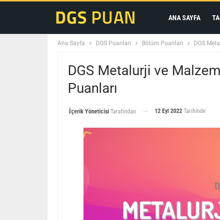
ANA SAYFA
TA
Ana Sayfa
DGS Puanları
Bölüm Puanları
DGS Metal
DGS Metalurji ve Malzem
Puanları
12 Eyl 2022
Tarihinde
İçerik Yöneticisi
Tarafından