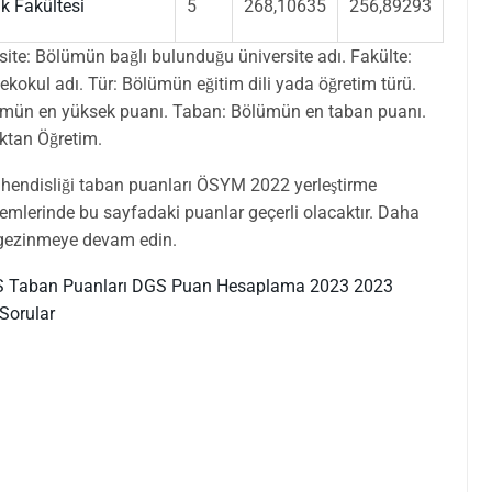
k Fakültesi
5
268,10635
256,89293
site: Bölümün bağlı bulunduğu üniversite adı. Fakülte:
okul adı. Tür: Bölümün eğitim dili yada öğretim türü.
mün en yüksek puanı. Taban: Bölümün en taban puanı.
aktan Öğretim.
endisliği taban puanları ÖSYM 2022 yerleştirme
lemlerinde bu sayfadaki puanlar geçerli olacaktır. Daha
zi gezinmeye devam edin.
 Taban Puanları
DGS Puan Hesaplama 2023
2023
Sorular