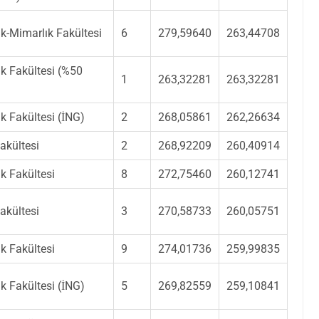
k-Mimarlık Fakültesi
6
279,59640
263,44708
k Fakültesi (%50
1
263,32281
263,32281
k Fakültesi (İNG)
2
268,05861
262,26634
akültesi
2
268,92209
260,40914
k Fakültesi
8
272,75460
260,12741
akültesi
3
270,58733
260,05751
k Fakültesi
9
274,01736
259,99835
k Fakültesi (İNG)
5
269,82559
259,10841