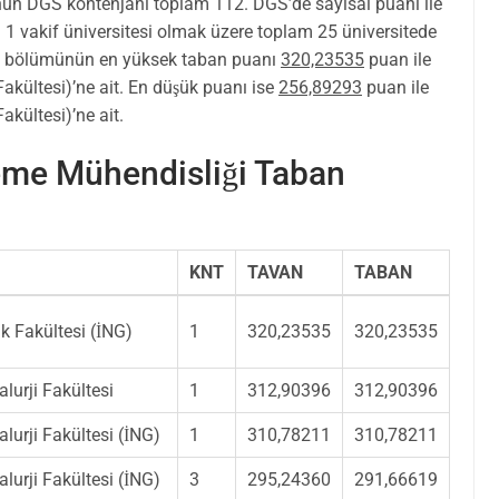
ün DGS kontenjanı toplam 112. DGS’de sayısal puanı ile
i 1 vakif üniversitesi olmak üzere toplam 25 üniversitede
bölümünün en yüksek taban puanı
320,23535
puan ile
akültesi)’ne ait. En düşük puanı ise
256,89293
puan ile
akültesi)’ne ait.
eme Mühendisliği Taban
KNT
TAVAN
TABAN
k Fakültesi (İNG)
1
320,23535
320,23535
lurji Fakültesi
1
312,90396
312,90396
lurji Fakültesi (İNG)
1
310,78211
310,78211
lurji Fakültesi (İNG)
3
295,24360
291,66619