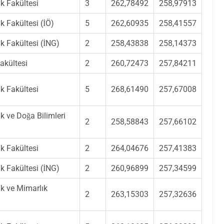
k Fakültesi
3
262,78492
258,97913
k Fakültesi (İÖ)
5
262,60935
258,41557
k Fakültesi (İNG)
2
258,43838
258,14373
akültesi
2
260,72473
257,84211
k Fakültesi
5
268,61490
257,67008
k ve Doğa Bilimleri
2
258,58843
257,66102
k Fakültesi
2
264,04676
257,41383
k Fakültesi (İNG)
2
260,96899
257,34599
k ve Mimarlık
2
263,15303
257,32636