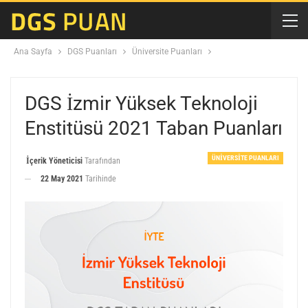
Ana Sayfa
DGS Puanları
Üniversite Puanları
DGS İzmir Yüksek Teknoloji
Enstitüsü 2021 Taban Puanları
ÜNIVERSITE PUANLARI
İçerik Yöneticisi
Tarafından
22 May 2021
Tarihinde