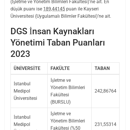
(İşletme ve Yönetim Bilimleri Fakültesi)’ne ait. En
düşük puanı ise
189,44145
puan ile Kayseri
Üniversitesi (Uygulamalı Bilimler Fakültesi)’ne ait.
DGS İnsan Kaynakları
Yönetimi Taban Puanları
2023
ÜNİVERSİTE
FAKÜLTE
TABAN
İşletme ve
İstanbul
Yönetim Bilimleri
Medipol
242,86764
Fakültesi
Üniversitesi
(BURSLU)
İşletme ve
İstanbul
Yönetim Bilimleri
Medipol
231,55314
Fakültesi (%50