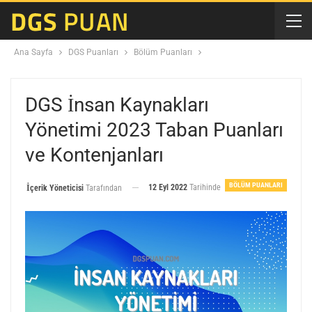
Ana Sayfa
DGS Puanları
Bölüm Puanları
DGS İnsan Kaynakları
Yönetimi 2023 Taban Puanları
ve Kontenjanları
BÖLÜM PUANLARI
12 Eyl 2022
Tarihinde
İçerik Yöneticisi
Tarafından