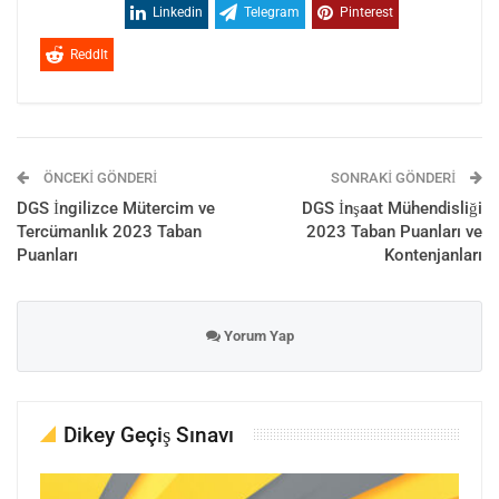
Linkedin
Telegram
Pinterest
ReddIt
ÖNCEKI GÖNDERI
SONRAKI GÖNDERI
DGS İngilizce Mütercim ve
DGS İnşaat Mühendisliği
Tercümanlık 2023 Taban
2023 Taban Puanları ve
Puanları
Kontenjanları
Yorum Yap
Dikey Geçiş Sınavı