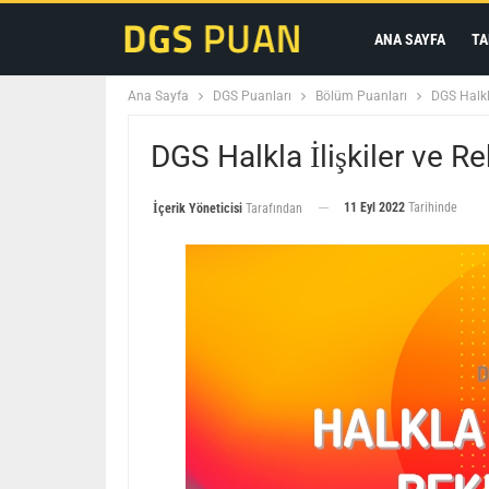
ANA SAYFA
TA
Ana Sayfa
DGS Puanları
Bölüm Puanları
DGS Halkl
DGS Halkla İlişkiler ve R
11 Eyl 2022
Tarihinde
İçerik Yöneticisi
Tarafından