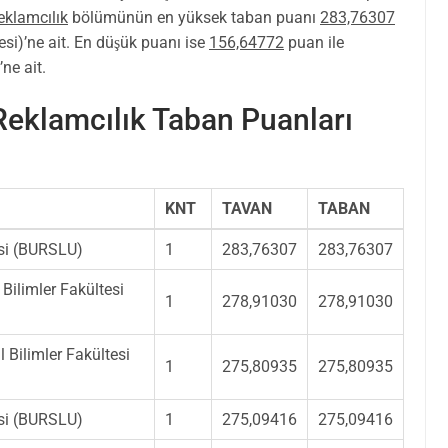
eklamcılık
bölümünün en yüksek taban puanı
283,76307
tesi)’ne ait. En düşük puanı ise
156,64772
puan ile
ne ait.
 Reklamcılık Taban Puanları
KNT
TAVAN
TABAN
esi (BURSLU)
1
283,76307
283,76307
i Bilimler Fakültesi
1
278,91030
278,91030
 Bilimler Fakültesi
1
275,80935
275,80935
esi (BURSLU)
1
275,09416
275,09416