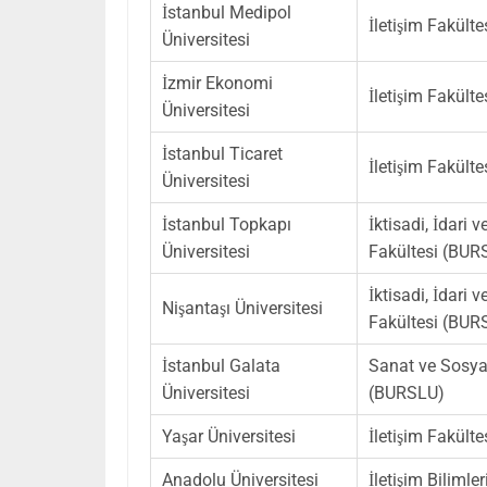
İstanbul Medipol
İletişim Fakült
Üniversitesi
İzmir Ekonomi
İletişim Fakült
Üniversitesi
İstanbul Ticaret
İletişim Fakült
Üniversitesi
İstanbul Topkapı
İktisadi, İdari 
Üniversitesi
Fakültesi (BUR
İktisadi, İdari 
Nişantaşı Üniversitesi
Fakültesi (BUR
İstanbul Galata
Sanat ve Sosyal
Üniversitesi
(BURSLU)
Yaşar Üniversitesi
İletişim Fakült
Anadolu Üniversitesi
İletişim Bilimler