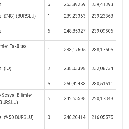
si
6
253,89269
239,41393
esi (İNG) (BURSLU)
1
239,23363
239,23363
si
6
248,85327
239,09506
mler Fakültesi
1
238,17505
238,17505
si (İÖ)
2
238,03398
232,08734
si
5
260,42488
230,51511
ve Sosyal Bilimler
5
242,55598
220,17348
0 BURSLU)
tesi (%50 BURSLU)
8
248,20414
216,05575