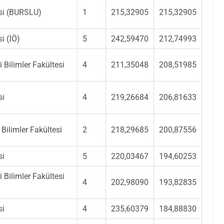
esi (BURSLU)
1
215,32905
215,32905
si (İÖ)
5
242,59470
212,74993
 Bilimler Fakültesi
4
211,35048
208,51985
si
4
219,26684
206,81633
i Bilimler Fakültesi
2
218,29685
200,87556
si
5
220,03467
194,60253
 Bilimler Fakültesi
4
202,98090
193,82835
si
4
235,60379
184,88830