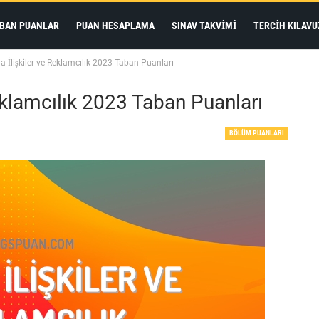
BAN PUANLAR
PUAN HESAPLAMA
SINAV TAKVIMI
TERCIH KILAVU
a İlişkiler ve Reklamcılık 2023 Taban Puanları
eklamcılık 2023 Taban Puanları
BÖLÜM PUANLARI