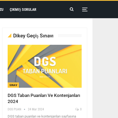
ZU
ÇIKMIŞ SORULAR
Dikey Geçiş Sınavı
SINAV
DGS Taban Puanları Ve Kontenjanları
2024
DGS PUAN
24 Mar 2024
0
DGS taban puanları ve kontenjanları sayfasına