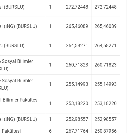
esi (BURSLU)
1
272,72448
272,72448
esi (İNG) (BURSLU)
1
265,46089
265,46089
esi (BURSLU)
1
264,58271
264,58271
ve Sosyal Bilimler
1
260,71823
260,71823
SLU)
ve Sosyal Bilimler
1
255,14993
255,14993
SLU)
 Bilimler Fakültesi
1
253,18220
253,18220
esi (İNG) (BURSLU)
1
252,98557
252,98557
i Fakültesi
6
267,71764
250,87956