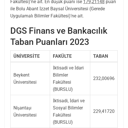
Fakültesi)’ne ait. En düşük puanı ise
179,21148
puan
ile Bolu Abant İzzet Baysal Üniversitesi (Gerede
Uygulamalı Bilimler Fakültesi)’ne ait.
DGS Finans ve Bankacılık
Taban Puanları 2023
ÜNİVERSİTE
FAKÜLTE
TABAN
İktisadi ve İdari
Beykent
Bilimler
232,00696
Üniversitesi
Fakültesi
(BURSLU)
İktisadi, İdari ve
Nişantaşı
Sosyal Bilimler
229,41720
Üniversitesi
Fakültesi
(BURSLU)