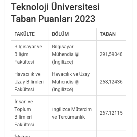
Teknoloji Üniversitesi
Taban Puanları 2023
FAKÜLTE
BÖLÜM
TABAN
Bilgisayar ve
Bilgisayar
Bilişim
Mühendisliği
291,59048
Fakültesi
(İngilizce)
Havacılık ve
Havacılık ve Uzay
Uzay Bilimleri
Mühendisliği
268,12436
Fakültesi
(İngilizce)
İnsan ve
Toplum
İngilizce Mütercim
267,12115
Bilimleri
ve Tercümanlık
Fakültesi
İşletme